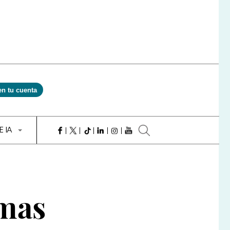
en tu cuenta
E IA
rmas