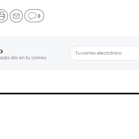
0
o
cada día en tu correo.