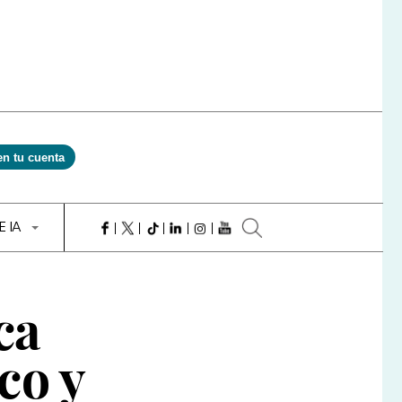
en tu cuenta
E IA
ca
co y