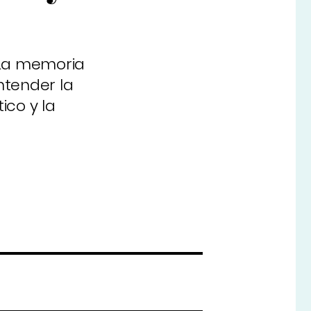
"La memoria
ntender la
ico y la