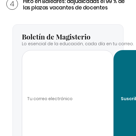
Hito en Baleares: adjudicadas el 99 % de
las plazas vacantes de docentes
Boletín de Magisterio
Lo esencial de la educación, cada día en tu correo.
Suscri