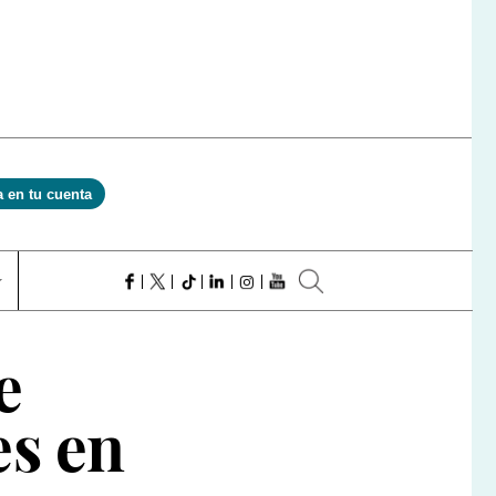
a en tu cuenta
e
es en