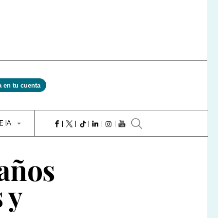
a en tu cuenta
E IA
 años
 y