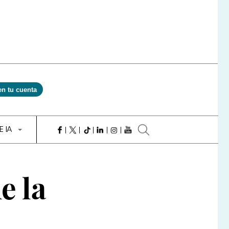
en tu cuenta
E IA
e la