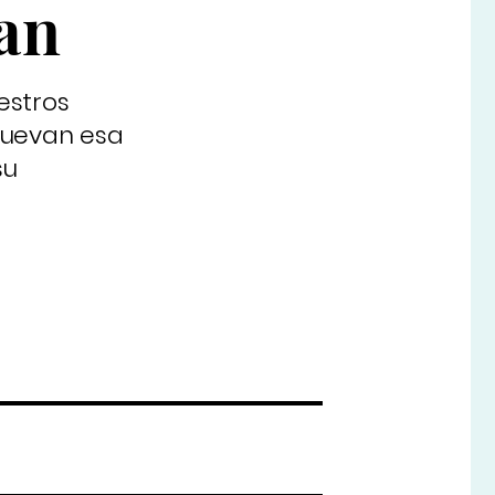
van
estros
nuevan esa
su