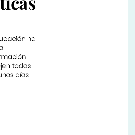
ticas
ducación ha
a
ormación
ejen todas
 unos días