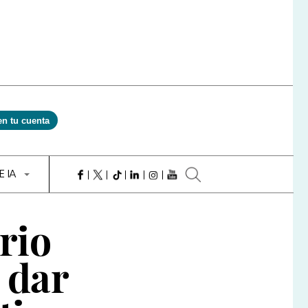
en tu cuenta
E IA
rio
 dar