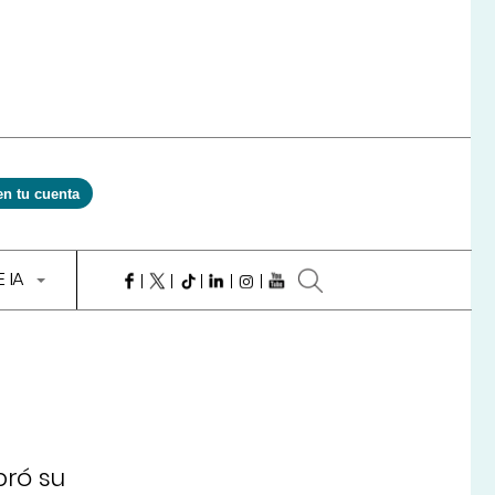
en tu cuenta
E IA
bró su