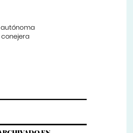
d autónoma
a conejera
ARCHIVADO EN