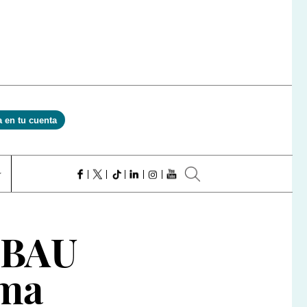
a en tu cuenta
EBAU
oma