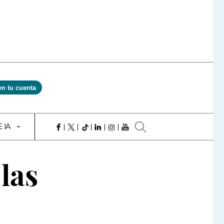
en tu cuenta
E IA
las