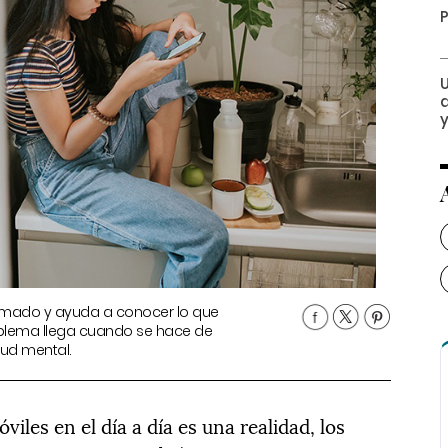
P
formado y ayuda a conocer lo que
roblema llega cuando se hace de
lud mental.
viles en el día a día es una realidad, los