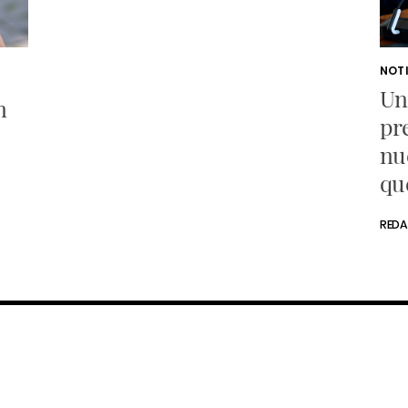
NOT
Un
n
pr
nu
qu
RED