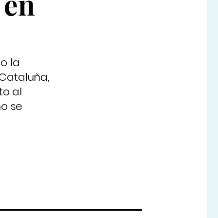
 en
o la
Cataluña,
o al
no se