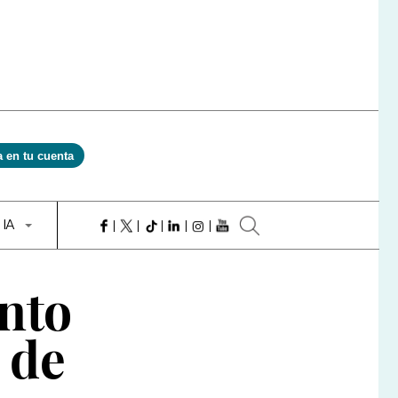
a en tu cuenta
 IA
ento
 de