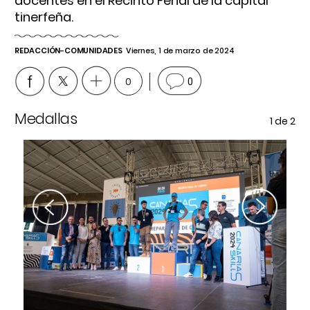
docentes en el Recinto Ferial de la capital
tinerfeña.
REDACCIÓN-COMUNIDADES
Viernes, 1 de marzo de 2024
0
0
Medallas
Mi
e 2
1
de 2
Previous
Next