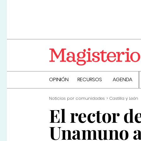
OPINIÓN
RECURSOS
AGENDA
Noticias por comunidades
Castilla y León
El rector d
Unamuno an