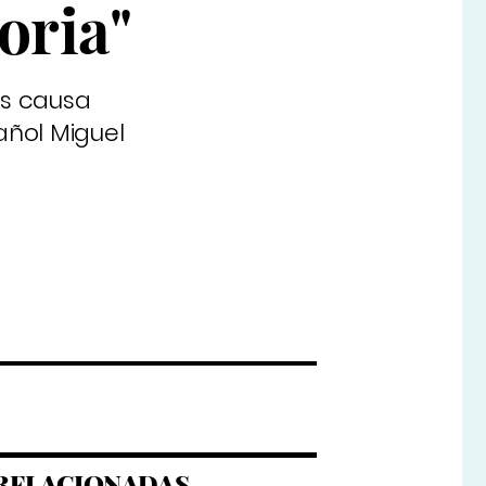
toria"
is causa
añol Miguel
RELACIONADAS