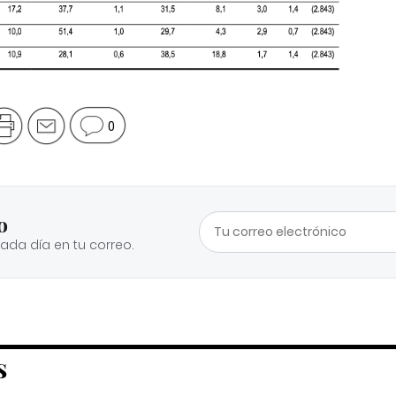
0
o
cada día en tu correo.
S