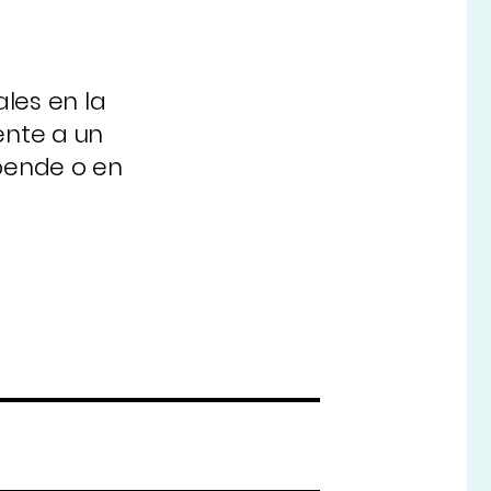
ales en la
ente a un
epende o en