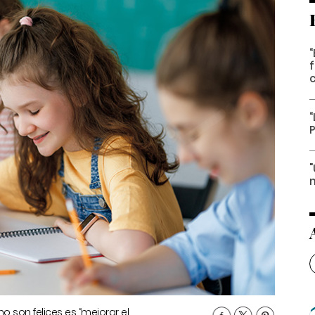
“
n
 son felices es “mejorar el