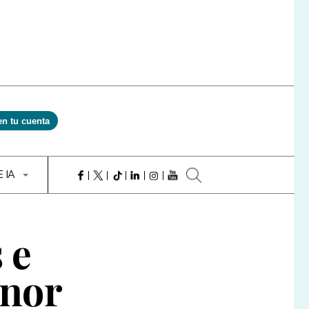
en tu cuenta
E IA
 e
enor