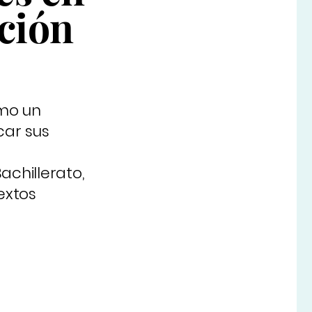
ación
omo un
car sus
achillerato,
extos