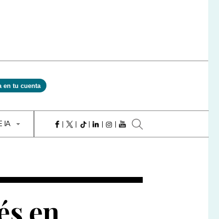
a en tu cuenta
E IA
és en