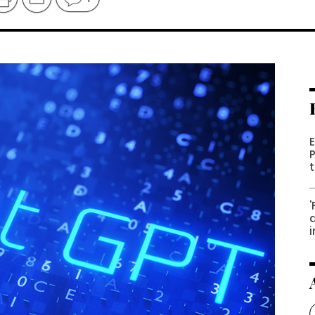
E
P
'
d
i