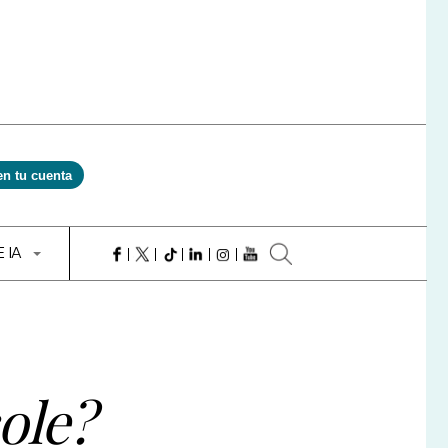
en tu cuenta
E IA
cole?