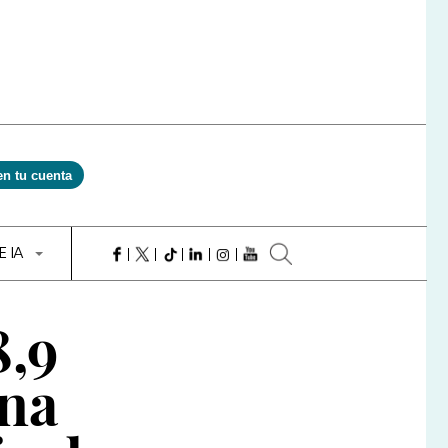
en tu cuenta
E IA
8,9
una