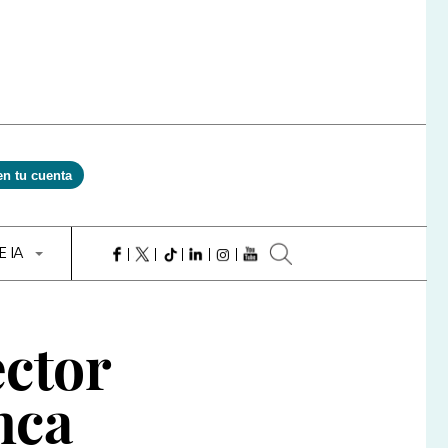
en tu cuenta
E IA
ector
nca