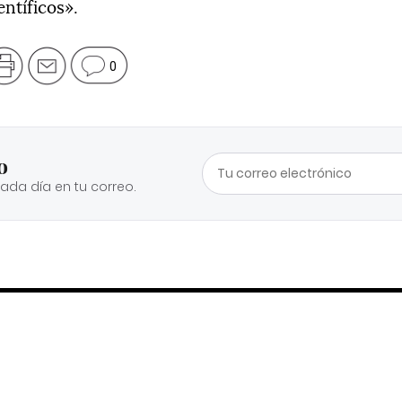
entíficos».
0
o
cada día en tu correo.