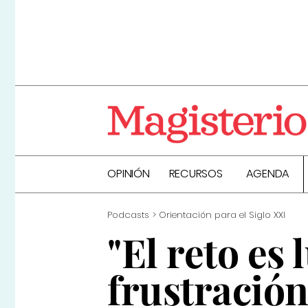
OPINIÓN
RECURSOS
AGENDA
Podcasts
Orientación para el Siglo XXI
"El reto es 
frustració