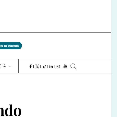
en tu cuenta
E IA
ando