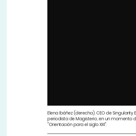
Elena Ibáñez (derecha), CEO de Singularity Ex
periodista de Magisterio, en un momento d
"Orientación para el siglo XXI".