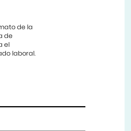
rmato de la
a de
a el
ado laboral.