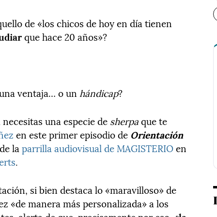
ello de «los chicos de hoy en día tienen
tudiar
que hace 20 años»?
 una ventaja… o un
hándicap
?
 necesitas una especie de
sherpa
que te
áñez
en este primer episodio de
Orientación
de la
parrilla audiovisual de MAGISTERIO
en
erts
.
ación, si bien destaca lo «maravilloso» de
vez «de manera más personalizada» a los
ntes, alerta de que, precisamente por eso,
«la