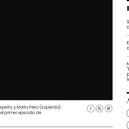
E
N
perts, y Marta Peiro (izquierda),
el primer episodio de