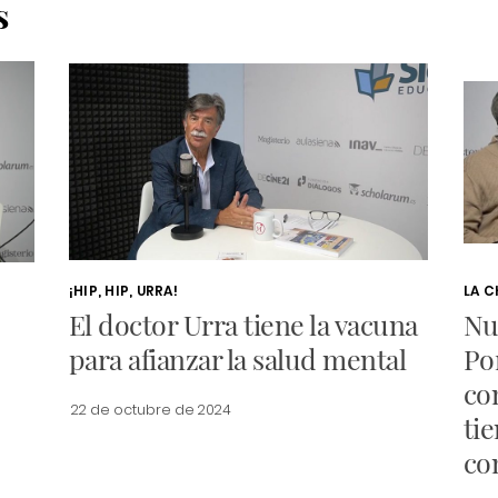
S
¡HIP, HIP, URRA!
LA C
El doctor Urra tiene la vacuna
Nu
s
para afianzar la salud mental
Po
co
22 de octubre de 2024
ti
co