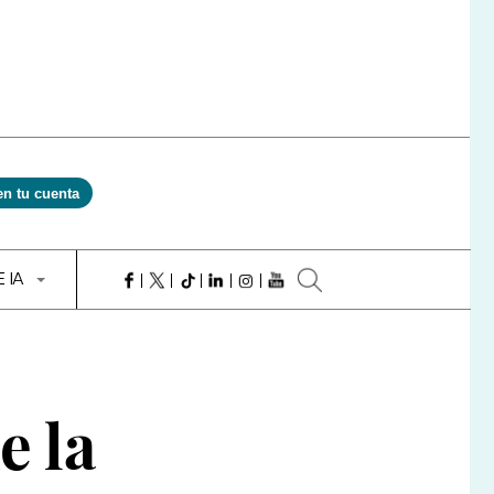
en tu cuenta
E IA
e la