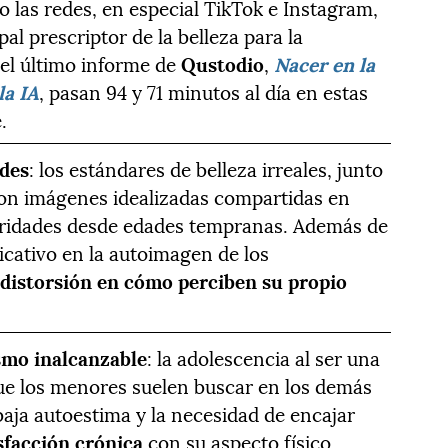
o las redes, en especial TikTok e Instagram,
al prescriptor de la belleza para la
 el último informe de
Qustodio
,
Nacer en la
la IA
, pasan 94 y 71 minutos al día en estas
.
ades
: los estándares de belleza irreales, junto
on imágenes idealizadas compartidas en
uridades desde edades tempranas. Además de
icativo en la autoimagen de los
distorsión en cómo perciben su propio
smo inalcanzable
: la adolescencia al ser una
que los menores suelen buscar en los demás
 baja autoestima y la necesidad de encajar
sfacción crónica
con su aspecto físico.