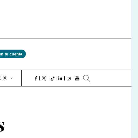
en tu cuenta
E IA
s