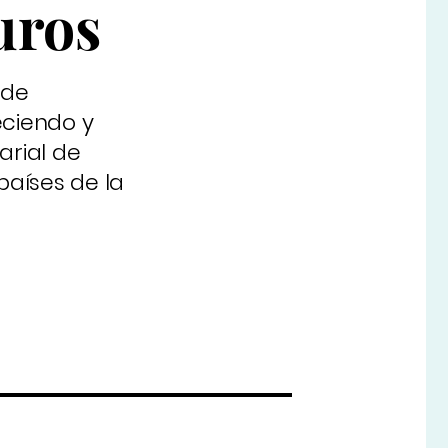
uros
 de
eciendo y
arial de
países de la