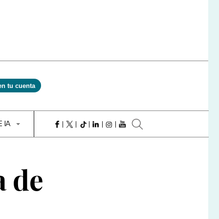
en tu cuenta
E IA
a de