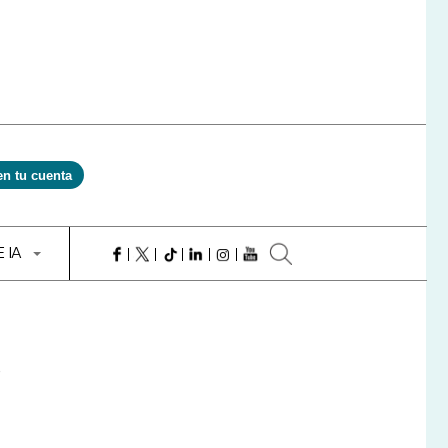
en tu cuenta
E IA
d