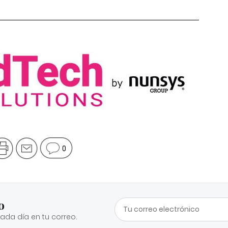
0
o
cada día en tu correo.