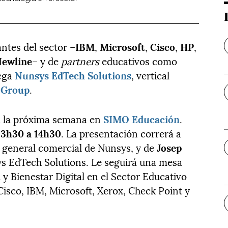
ntes del sector –
IBM
,
Microsoft
,
Cisco
,
HP
,
ewline
– y de
partners
educativos como
lega
Nunsys EdTech Solutions
, vertical
 Group
.
á la próxima semana en
SIMO Educación
.
13h30 a 14h30
. La presentación correrá a
r general comercial de Nunsys, y de
Josep
ys EdTech Solutions. Le seguirá una mesa
y Bienestar Digital en el Sector Educativo
Cisco, IBM, Microsoft, Xerox, Check Point y