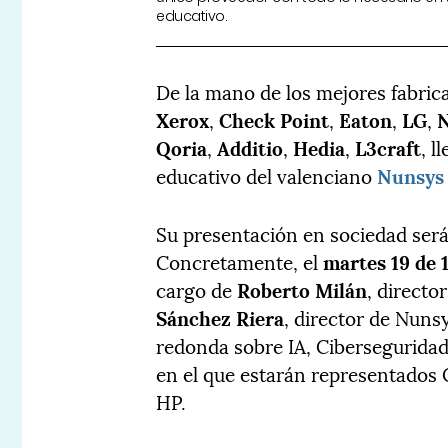
educativo.
De la mano de los mejores fabrica
Xerox
,
Check Point
,
Eaton
,
LG
,
N
Qoria
,
Additio
,
Hedia
,
L3craft
, l
educativo del valenciano
Nunsys
Su presentación en sociedad ser
Concretamente, el
martes 19 de 
cargo de
Roberto Milán
, directo
Sánchez Riera
, director de Nuns
redonda sobre IA, Ciberseguridad 
en el que estarán representados 
HP.