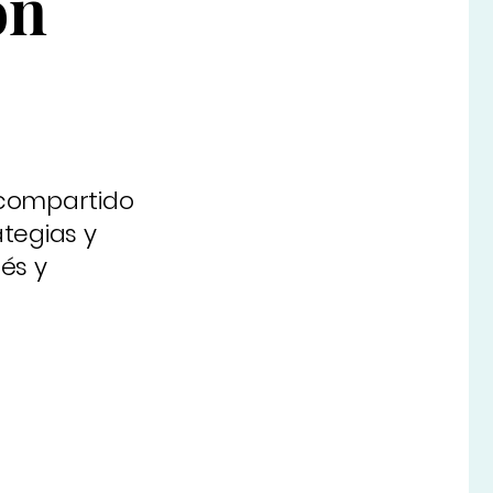
ón
 compartido
tegias y
és y