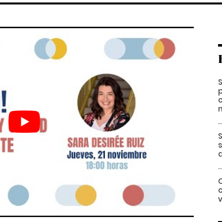
S
s
C
v