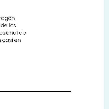
Aragón
de los
esional de
 casi en