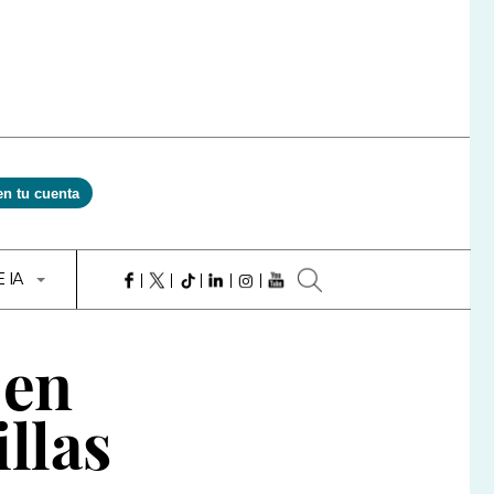
en tu cuenta
E IA
 en
llas