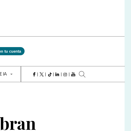
en tu cuenta
E IA
obran