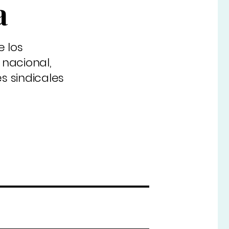
a
e los
 nacional,
s sindicales