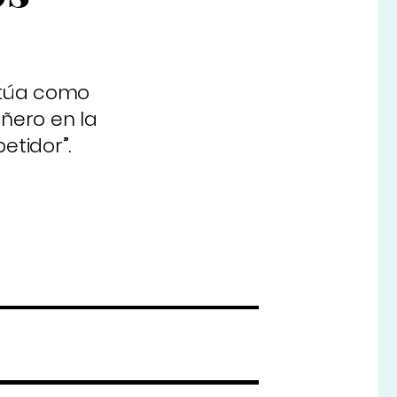
ctúa como
ñero en la
tidor”.