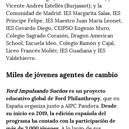
Vicente Andrés Estellés (Burjassot); y la
Comunidad de Madrid: IES Margarita Salas, IES
Príncipe Felipe, IES Maestro Juan María Leonet,
IES Gerardo Diego, CEIPSO Eugenio Muro,
Colegio Sagrado Corazón, Dragon American
School, Escuela Ideo, Colegio Ramón y Cajal,
Liceo Francés Molièr, IES Guadiana y IES
Valdehierro.
Miles de jóvenes agentes de cambio
Ford Impulsando Sueños
es un proyecto
educativo global de Ford Philanthropy
, que en
España organiza junto a AIPC Pandora.
Desde
su inicio en 2019, la edición española del
programa ha contado con la participación de
más de 3.000 jóvenes
. A lo largo de sus