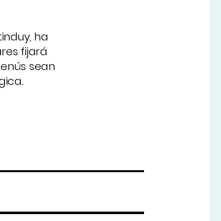
induy, ha
es fijará
 menús sean
ica.