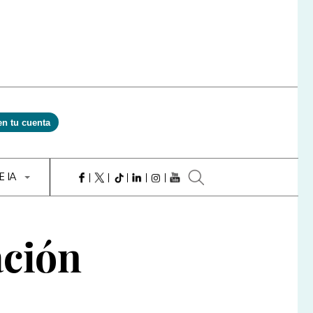
en tu cuenta
E IA
ación