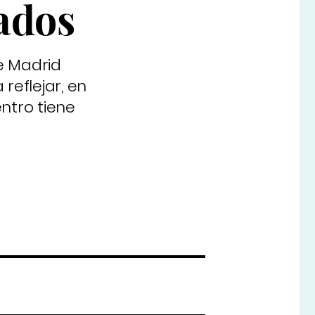
tados
e Madrid
eflejar, en
ntro tiene