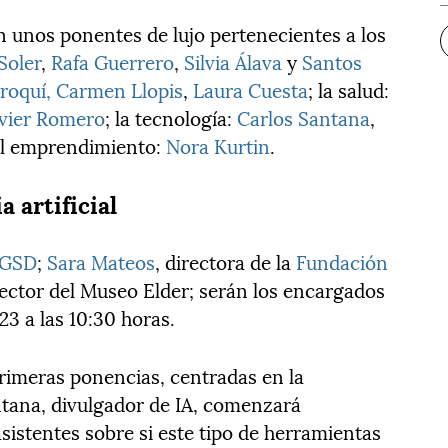
n unos ponentes de lujo pertenecientes a los
Soler
,
Rafa Guerrero
,
Silvia Álava
y
Santos
roquí,
Carmen Llopis
,
Laura Cuesta
; la salud:
avier Romero
; la tecnología:
Carlos Santana
,
 el emprendimiento:
Nora Kurtin
.
 artificial
GSD
;
Sara Mateos
, directora de la
Fundación
rector del Museo Elder; serán los encargados
23 a las 10:30 horas.
primeras ponencias, centradas en la
ntana, divulgador de IA, comenzará
sistentes sobre si este tipo de herramientas