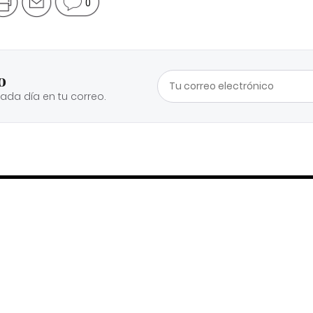
0
o
cada día en tu correo.