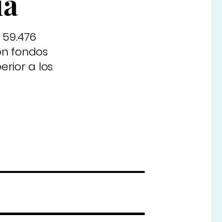
ía
 59.476
con fondos
rior a los