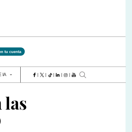
en tu cuenta
E IA
 las
o