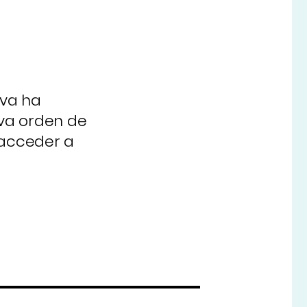
iva ha
eva orden de
 acceder a