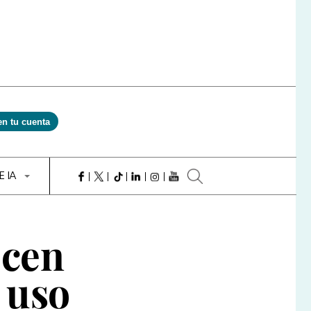
en tu cuenta
E IA
ocen
 uso