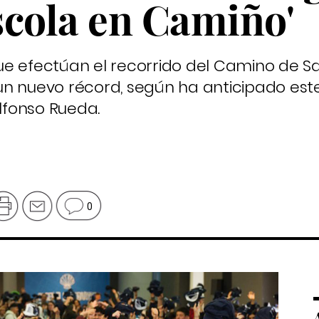
scola en Camiño'
ue efectúan el recorrido del Camino de S
un nuevo récord, según ha anticipado est
Alfonso Rueda.
0