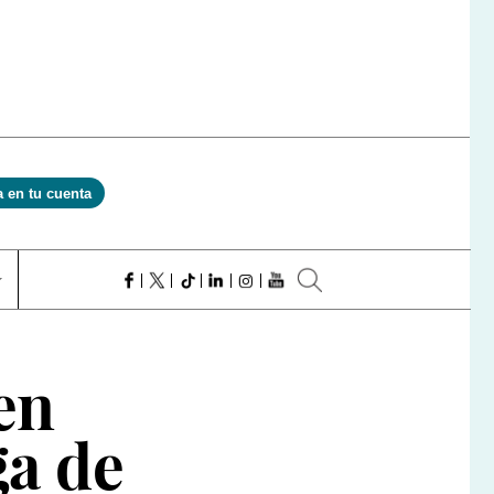
a en tu cuenta
en
ga de