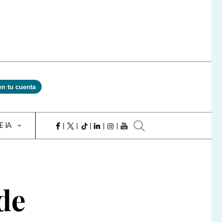
en tu cuenta
E IA
de