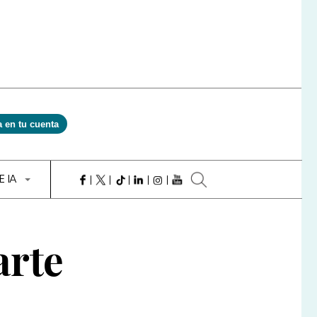
a en tu cuenta
E IA
arte