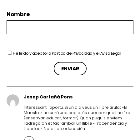
Nombre
He leído y acepto la
Política de Privacidad
y el
Aviso Legal
Josep Cartañà Pons
Interessant i oportú. Si un dia veus un llibre tirulat: «El
Maestro» no será una copia; és quecom que tinc fixa
(ensenyar, educar, formar). Quan puguis enviem
l’adreça on et faci arribar un llibre «Tracendencia y
Libertad». Notas de educación.