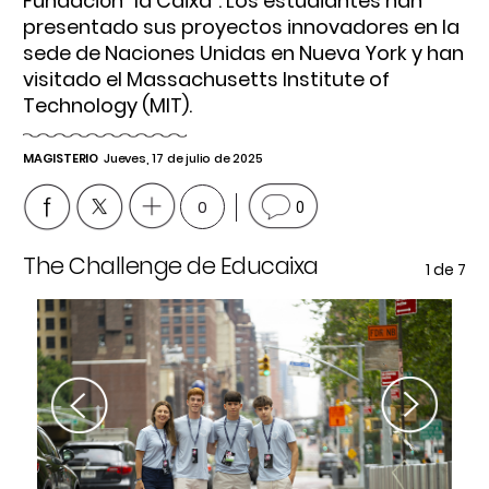
Fundación ”la Caixa”. Los estudiantes han
presentado sus proyectos innovadores en la
sede de Naciones Unidas en Nueva York y han
visitado el Massachusetts Institute of
Technology (MIT).
MAGISTERIO
Jueves, 17 de julio de 2025
0
0
The Challenge de Educaixa
T
e 7
1
de 7
Previous
Next