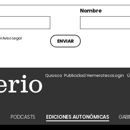
Nombre
el
Aviso Legal
Quiosco
Publicidad
Hemeroteca
Login
Ú
A
PODCASTS
EDICIONES AUTONÓMICAS
GABI