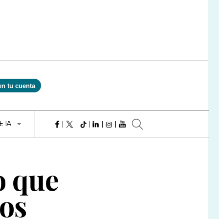
en tu cuenta
E IA
o que
los