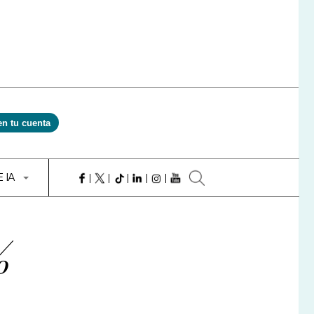
en tu cuenta
E IA
%