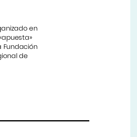
rganizado en
 «apuesta»
la Fundación
gional de