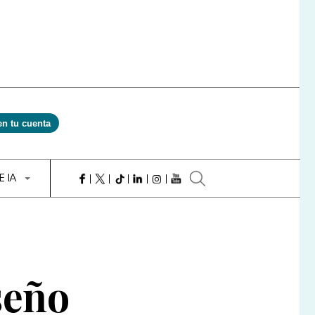
en tu cuenta
E IA
seño