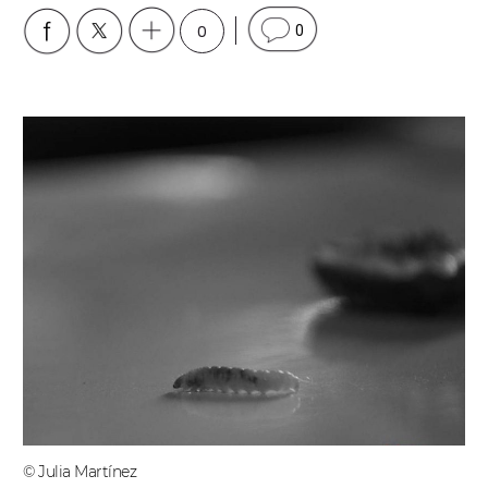
0
0
© Julia Martínez