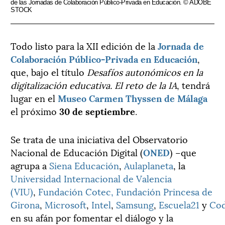
de las Jornadas de Colaboración Público-Privada en Educación. © ADOBE
STOCK
Todo listo para la XII edición de la
Jornada de
Colaboración Público-Privada en Educación
,
que, bajo el título
Desafíos autonómicos en la
digitalización educativa. El reto de la IA
, tendrá
lugar en el
Museo Carmen Thyssen de Málaga
el próximo
30 de septiembre
.
Se trata de una iniciativa del Observatorio
Nacional de Educación Digital (
ONED
) –que
agrupa a
Siena Educación
,
Aulaplaneta
, la
Universidad Internacional de Valencia
(VIU)
,
Fundación Cotec
,
Fundación Princesa de
Girona
,
Microsoft
,
Intel
,
Samsung
,
Escuela21
y
Cod
en su afán por fomentar el diálogo y la