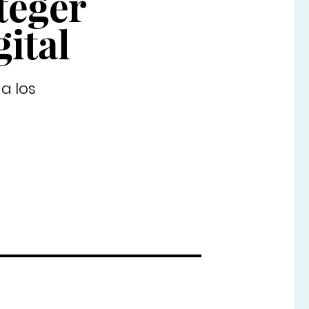
teger
gital
a los