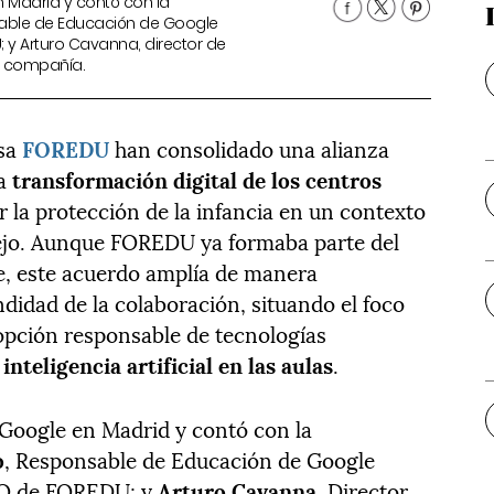
n Madrid y contó con la
sable de Educación de Google
; y Arturo Cavanna, director de
la compañía.
esa
FOREDU
han consolidado una alianza
la
transformación digital de los centros
 la protección de la infancia en un contexto
ejo. Aunque FOREDU ya formaba parte del
e, este acuerdo amplía de manera
undidad de la colaboración, situando el foco
dopción responsable de tecnologías
inteligencia artificial en las aulas
.
e Google en Madrid y contó con la
o
, Responsable de Educación de Google
EO de FOREDU; y
Arturo Cavanna
, Director