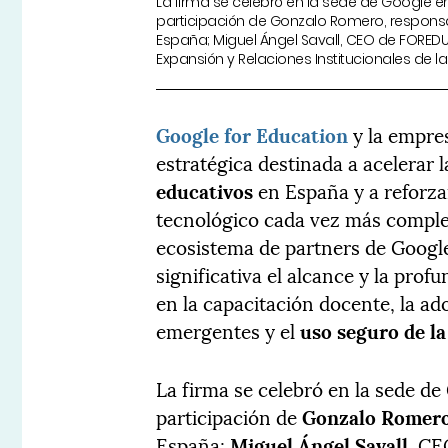
La firma se celebró en la sede de Google e
participación de Gonzalo Romero, respon
España; Miguel Ángel Savall, CEO de FOREDU
Expansión y Relaciones Institucionales de 
Google for Education
y la empr
estratégica destinada a acelerar 
educativos
en España y a reforzar
tecnológico cada vez más compl
ecosistema de partners de Googl
significativa el alcance y la prof
en la capacitación docente, la a
emergentes y el
uso seguro de la 
La firma se celebró en la sede d
participación de
Gonzalo Romer
España;
Miguel Ángel Savall
, C