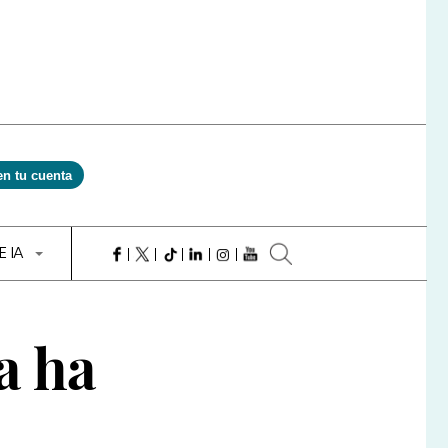
en tu cuenta
E IA
a ha