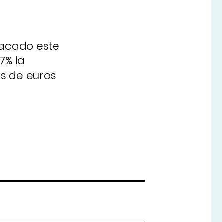
tacado este
7% la
es de euros