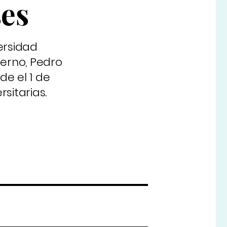
ses
ersidad
erno, Pedro
e el 1 de
sitarias.