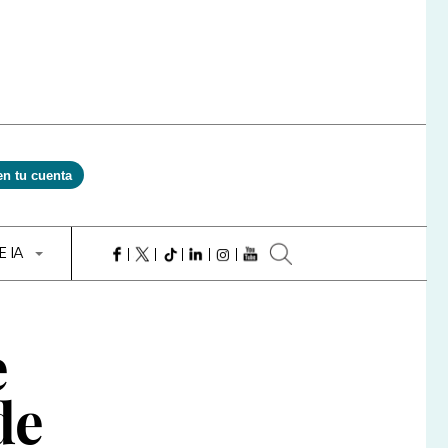
en tu cuenta
E IA
e
de