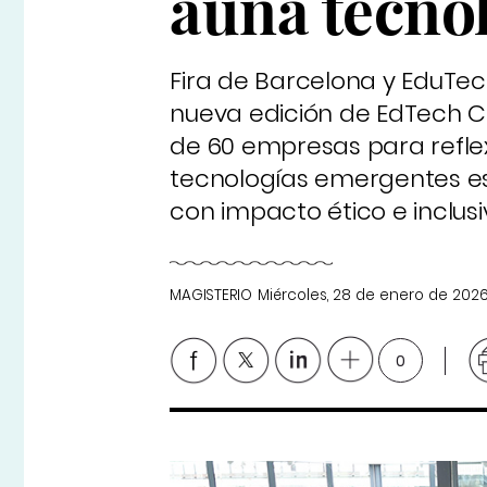
aúna tecnol
Fira de Barcelona y EduTech
nueva edición de EdTech C
de 60 empresas para reflexi
tecnologías emergentes es
con impacto ético e inclus
MAGISTERIO
Miércoles, 28 de enero de 202
0