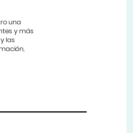
ero una
ntes y más
y las
rmación,